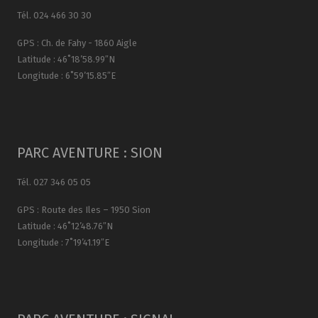
Tél. 024 466 30 30
GPS : Ch. de Fahy - 1860 Aigle
Latitude : 46˚18’58.99″N
Longitude : 6˚59’15.85″E
PARC AVENTURE : SION
Tél. 027 346 05 05
GPS : Route des Iles – 1950 Sion
Latitude : 46˚12’48.76″N
Longitude : 7˚19’41.19″E