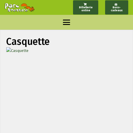
Billetterie
Bons-
online
cadeaux
Casquette