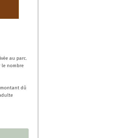
ivée au parc.
r le nombre
u montant dû
adulte