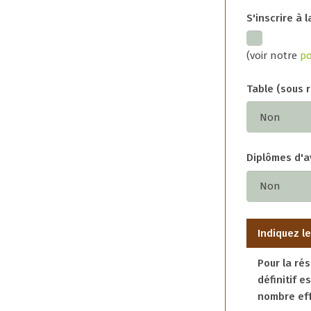
S'inscrire à 
(voir notre
po
Table (sous r
Diplômes d'av
Indiquez l
Pour la ré
définitif e
nombre eff