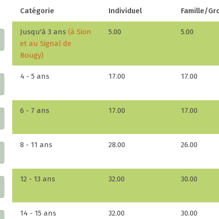
Catégorie
Individuel
Famille/Gr
Jusqu'à 3 ans
(à Sion
5.00
5.00
et au Signal de
Bougy)
4 - 5 ans
17.00
17.00
6 - 7 ans
17.00
17.00
8 - 11 ans
28.00
26.00
12 - 13 ans
32.00
30.00
14 - 15 ans
32.00
30.00