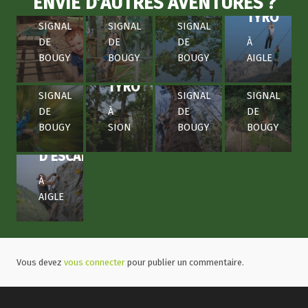
ENVIE D’AUTRES AVENTURES ?
TYRO
AU
AU
AU
TYRO
À
EXPRESS
ESCAL’ARBRE
SIGNAL
SIGNAL
SIGNAL
AIGLE
,
DE
DE
DE
À
À
À
À
BOUGY
BOUGY
BOUGY
AIGLE
SION
,
SION
,
SION
,
SPEED
AU
AU
AU
TYRO
SIGNAL
SIGNAL
SIGNAL
DE
À
DE
DE
BOUGY
SION
BOUGY
BOUGY
MUR
D’ESCALADE
À
AIGLE
Vous devez
vous connecter
pour publier un commentaire.