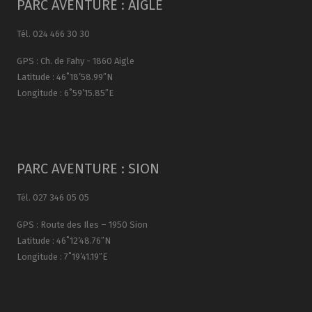
PARC AVENTURE : AIGLE
Tél. 024 466 30 30
GPS : Ch. de Fahy - 1860 Aigle
Latitude : 46˚18’58.99″N
Longitude : 6˚59’15.85″E
PARC AVENTURE : SION
Tél. 027 346 05 05
GPS : Route des Iles – 1950 Sion
Latitude : 46˚12’48.76″N
Longitude : 7˚19’41.19″E