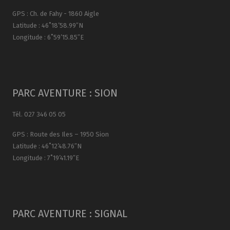
GPS : Ch. de Fahy - 1860 Aigle
Latitude : 46˚18’58.99″N
Longitude : 6˚59’15.85″E
PARC AVENTURE : SION
Tél. 027 346 05 05
GPS : Route des Iles – 1950 Sion
Latitude : 46˚12’48.76″N
Longitude : 7˚19’41.19″E
PARC AVENTURE : SIGNAL