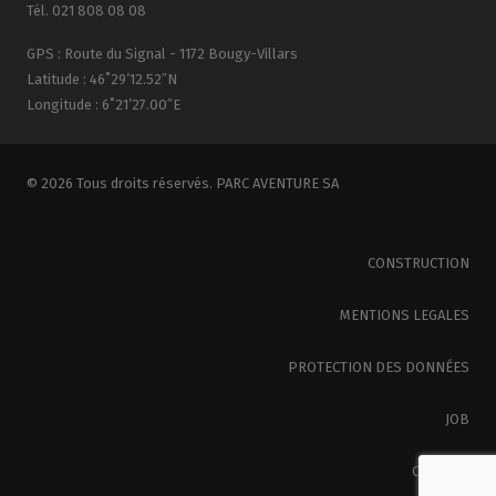
Tél. 021 808 08 08
GPS : Route du Signal - 1172 Bougy-Villars
Latitude : 46˚29’12.52″N
Longitude : 6˚21’27.00″E
© 2026 Tous droits réservés. PARC AVENTURE SA
CONSTRUCTION
MENTIONS LEGALES
PROTECTION DES DONNÉES
JOB
CONTACT