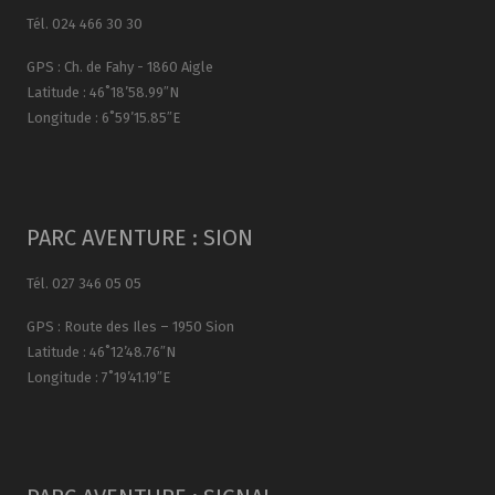
Tél. 024 466 30 30
GPS : Ch. de Fahy - 1860 Aigle
Latitude : 46˚18’58.99″N
Longitude : 6˚59’15.85″E
PARC AVENTURE : SION
Tél. 027 346 05 05
GPS : Route des Iles – 1950 Sion
Latitude : 46˚12’48.76″N
Longitude : 7˚19’41.19″E