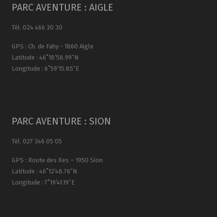
PARC AVENTURE : AIGLE
Tél. 024 466 30 30
GPS : Ch. de Fahy - 1860 Aigle
Latitude : 46˚18’58.99″N
Longitude : 6˚59’15.85″E
PARC AVENTURE : SION
Tél. 027 346 05 05
GPS : Route des Iles – 1950 Sion
Latitude : 46˚12’48.76″N
Longitude : 7˚19’41.19″E