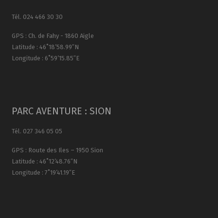
Tél. 024 466 30 30
GPS : Ch. de Fahy - 1860 Aigle
Latitude : 46˚18’58.99″N
Longitude : 6˚59’15.85″E
PARC AVENTURE : SION
Tél. 027 346 05 05
GPS : Route des Iles – 1950 Sion
Latitude : 46˚12’48.76″N
Longitude : 7˚19’41.19″E