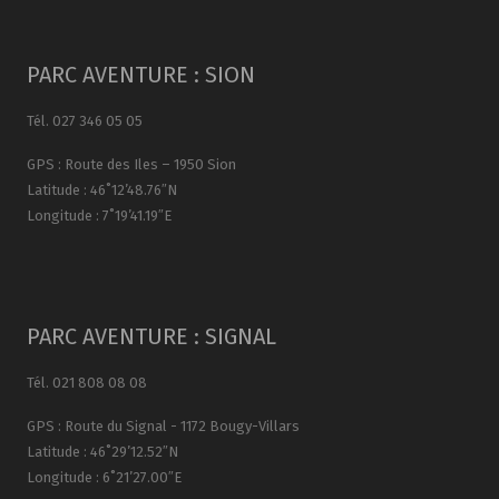
PARC AVENTURE : SION
Tél. 027 346 05 05
GPS : Route des Iles – 1950 Sion
Latitude : 46˚12’48.76″N
Longitude : 7˚19’41.19″E
PARC AVENTURE : SIGNAL
Tél. 021 808 08 08
GPS : Route du Signal - 1172 Bougy-Villars
Latitude : 46˚29’12.52″N
Longitude : 6˚21’27.00″E