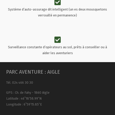
Système d’auto-assurage dit intelligent (un es deux mousquetons
verrouillé en permanence)
Surveillance constante d’opérateurs au sol, prêts à conseiller ou à
aider les aventuriers
PARC AVENTURE : AIGLE
Tél. 024 466 30 30
GPS : Ch. de Fahy - 1860 Aigle
Latitude : 46˚18’58.99″N
Longitude : 6˚59’15.85″E