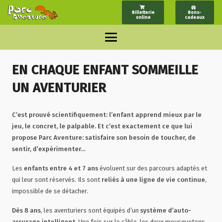
Billetterie
Bons-
online
cadeaux
EN CHAQUE ENFANT SOMMEILLE
UN AVENTURIER
C’est prouvé scientifiquement: l’enfant apprend mieux par le
jeu, le concret, le palpable. Et c’est exactement ce que lui
propose Parc Aventure: satisfaire son besoin de toucher, de
sentir, d’expérimenter…
Les
enfants entre 4 et 7 ans
évoluent sur des parcours adaptés et
qui leur sont réservés. Ils sont
reliés à une ligne de vie continue
,
impossible de se détacher.
Dès 8 ans
, les aventuriers sont équipés d’un
système d’auto-
assurage intelligent
. Une fois sur le câble, les deux mousquetons,