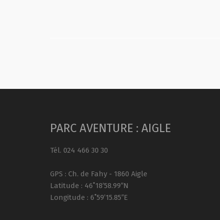
PARC AVENTURE : AIGLE
Tél. 024 466 30 30
GPS : Ch. de Fahy - 1860 Aigle
Latitude : 46˚18’58.99″N
Longitude : 6˚59’15.85″E