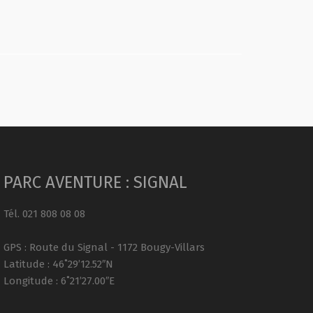
PARC AVENTURE : SIGNAL
Tél. 021 808 08 08
GPS : Route du Signal - 1172 Bougy-Villars
Latitude : 46˚29’12.52″N
Longitude : 6˚21’27.00″E