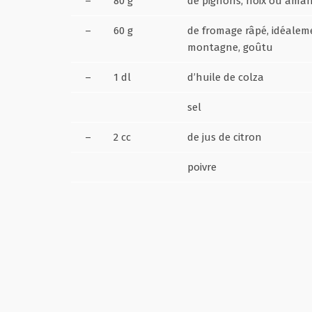
–
80 g
de pignons, noix ou ama
–
60 g
de fromage râpé, idéale
montagne, goûtu
–
1 dl
d’huile de colza
sel
–
2 cc
de jus de citron
poivre