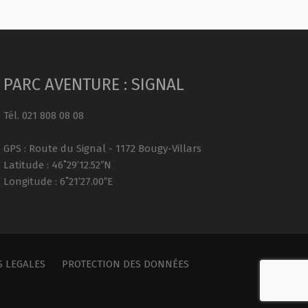
PARC AVENTURE : SIGNAL
Tél. 021 808 08 08
GPS : Route du Signal - 1172 Bougy-Villars
Latitude : 46˚29’12.52″N
Longitude : 6˚21’27.00″E
 LEGALES
PROTECTION DES DONNÉES