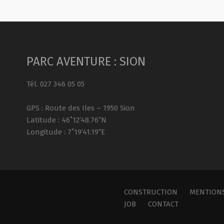
PARC AVENTURE : SION
Tél. 027 346 05 05
GPS : Route des Iles – 1950 Sion
Latitude : 46˚12’48.76″N
Longitude : 7˚19’41.19″E
CONSTRUCTION
MENTIONS
JOB
CONTACT