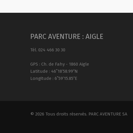
PARC AVENTURE : AIGLE
Tél. 024 466 30 30
GPS : Ch. de Fahy - 1860 Aigle
Latitude : 46˚18’58.99″N
Longitude : 6˚59’15.85″E
© 2026 Tous droits réservés. PARC AVENTURE SA