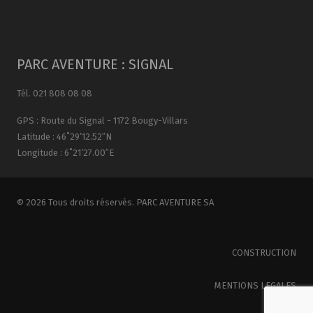
PARC AVENTURE : SIGNAL
Tél. 021 808 08 08
GPS : Route du Signal - 1172 Bougy-Villars
Latitude : 46˚29’12.52″N
Longitude : 6˚21’27.00″E
© 2026 Tous droits réservés. PARC AVENTURE SA
CONSTRUCTION
MENTIONS LEGALES