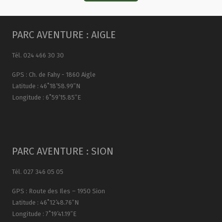
PARC AVENTURE : AIGLE
Tél. 024 466 30 30
GPS : Ch. de Fahy - 1860 Aigle
Latitude : 46˚18’58.99″N
Longitude : 6˚59’15.85″E
PARC AVENTURE : SION
Tél. 027 346 05 05
GPS : Route des Iles – 1950 Sion
Latitude : 46˚12’48.76″N
Longitude : 7˚19’41.19″E